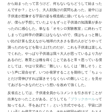
から始まったって言うけど、何もないならどうして始まった
んですか？」という、大人顔負けの質問もあった。途中には
子供達が想像する宇宙の姿を模造紙に描いてもらったのだ
が、僕らが予想していたよりもずっと子供達の知識量が多か
ったのに感心した。単なる「オモシロ実験教室」に終わって
しまっては科学の啓蒙にはならないので、僕はちょっと難し
い比の計算も交えながら地球の大きさを昔の人がどうやって
測ったのかなどを取り上げたのだが、これも子供達は楽しん
でくれた。やっぱり子供達は我々大人が思っているより力が
あるのだ。教育とは種を蒔くことであると常々思っている僕
としては、やはり安易に「難しい」もしくは「難しそう」と
いう声に迎合せず、いつか発芽することを期待して「ちょっ
とだけ背伸びすれば届きそうなくらいの難しいこと」を見せ
てあげるべきなのだという想いを改めて強くした。
反省点としては、子供達全員からコメントを引き出すことが
出来なかったことがある。どうしても「
ブラックホール
って
知ってる人、手をあげて！」という方式でやると、宇宙に詳
しい子しか発言できなくなる。それが何回か続けば、たとえ