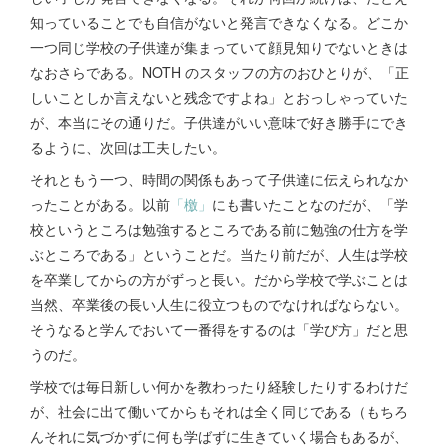
知っていることでも自信がないと発言できなくなる。どこか
一つ同じ学校の子供達が集まっていて顔見知りでないときは
なおさらである。NOTH のスタッフの方のおひとりが、「正
しいことしか言えないと残念ですよね」とおっしゃっていた
が、本当にその通りだ。子供達がいい意味で好き勝手にでき
るように、次回は工夫したい。
それともう一つ、時間の関係もあって子供達に伝えられなか
ったことがある。以前
「檄」
にも書いたことなのだが、「学
校というところは勉強するところである前に勉強の仕方を学
ぶところである」ということだ。当たり前だが、人生は学校
を卒業してからの方がずっと長い。だから学校で学ぶことは
当然、卒業後の長い人生に役立つものでなければならない。
そうなると学んでおいて一番得をするのは「学び方」だと思
うのだ。
学校では毎日新しい何かを教わったり経験したりするわけだ
が、社会に出て働いてからもそれは全く同じである（もちろ
んそれに気づかずに何も学ばずに生きていく場合もあるが、