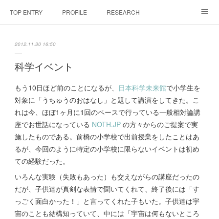
TOP ENTRY
PROFILE
RESEARCH
LABORATRY
LECTURES & EVENTS
CONFERENCES & WORKSHO
2012.11.30 16:50
SciBId:放課後サイエンス
MEDIA
LINKS
科学イベント
PHYSIS ENTERTAINMENT
もう10日ほど前のことになるが、
日本科学未来館
で小学生を
対象に「うちゅうのおはなし」と題して講演をしてきた。こ
れは今、ほぼ1ヶ月に1回のペースで行っている一般相対論講
座でお世話になっている
NOTH.JP
の方々からのご提案で実
施したものである。前橋の小学校で出前授業をしたことはあ
るが、今回のように特定の小学校に限らないイベントは初め
ての経験だった。
いろんな実験（失敗もあった）も交えながらの講座だったの
だが、子供達が真剣な表情で聞いてくれて、終了後には「す
っごく面白かった！」と言ってくれた子もいた。子供達は宇
宙のことも結構知っていて、中には「宇宙は何もないところ