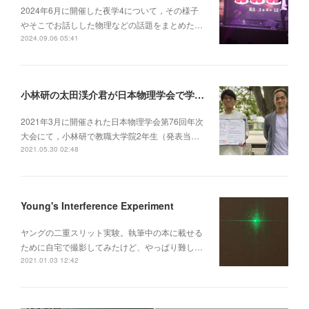
2024年6月に開催した夜学4について，その様子
やそこでお話しした物理などの話題をまとめた…
2024.09.06 05:41
小林研の太田渓介君が日本物理学会で学生優秀発表賞を受賞！
2021年3月に開催された日本物理学会第76回年次
大会にて，小林研で教職大学院2年生（発表当…
2021.05.30 02:48
Young's Interference Experiment
ヤングの二重スリット実験。執筆中の本に載せる
ために自宅で撮影してみたけど、やっぱり難し…
2021.01.03 12:42