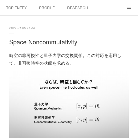
TOP ENTRY
PROFILE
RESEARCH
LABORATRY
LECTURES & EVENTS
CONFERENCES & WORKSHO
2021.01.05 14:53
SciBId:放課後サイエンス
MEDIA
LINKS
Space Noncommutativity
PHYSIS ENTERTAINMENT
時空の非可換性と量子力学の交換関係。この対応を応用し
て、非可換時空の状態を求める。