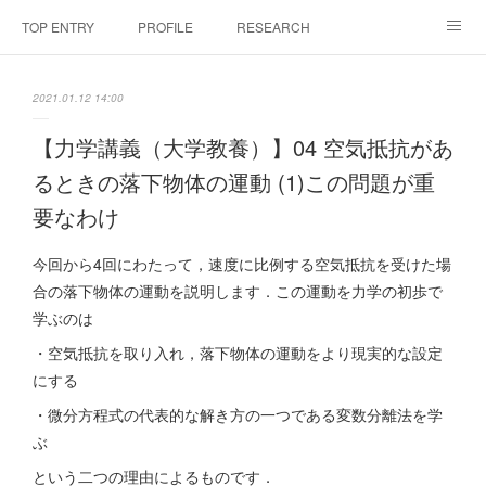
TOP ENTRY
PROFILE
RESEARCH
LABORATRY
LECTURES & EVENTS
CONFERENCES & WORKSHO
2021.01.12 14:00
SciBId:放課後サイエンス
MEDIA
LINKS
【力学講義（大学教養）】04 空気抵抗があ
るときの落下物体の運動 (1)この問題が重
PHYSIS ENTERTAINMENT
要なわけ
今回から4回にわたって，速度に比例する空気抵抗を受けた場
合の落下物体の運動を説明します．この運動を力学の初歩で
学ぶのは
・空気抵抗を取り入れ，落下物体の運動をより現実的な設定
にする
・微分方程式の代表的な解き方の一つである変数分離法を学
ぶ
という二つの理由によるものです．