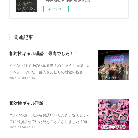
- ENHANCE THE HORIZON -
フォロー
関連記事
相対性ギャル理論！最高でした！！
イベント終了後の記念撮影！めちゃくちゃ楽しい
イベントでした！芸人さんたちの感覚の鋭さ、…
2026.02.09 14:45
相対性ギャル理論！
エルフのお二人からお誘いいただき、なんとライ
ブに出演させていただくことになりました！物…
2026.02.06 16:13