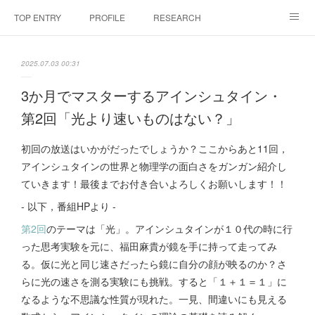
TOP ENTRY
PROFILE
RESEARCH
LABORATRY
LECTURES & EVENTS
CONFERENCES & WORKSHO
2025.07.03 00:31
SciBId:放課後サイエンス
MEDIA
LINKS
3か月でマスターするアインシュタイン・
第2回「光より速いものはない？」
PHYSIS ENTERTAINMENT
初回の放送はいかがだったでしょうか？ここからあと11回，
アインシュタインの世界と物理学の面白さをガンガン紹介し
ていきます！最後までお付き合いよろしくお願いします！！
- 以下，番組HPより -
第2回
のテーマは「光」。アインシュタインが１０代の時に行
った思考実験を元に、福田麻貴が鏡を手に持って走ってみ
る。仮に光と同じ速さだったら鏡に自分の顔が映るのか？さ
らに光の速さを測る実験にも挑戦。すると「１＋１＝１」に
なるような不思議な性質が現れた。一見、間違いにも見える