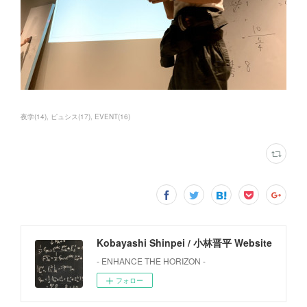
夜学
(
14
)
ピュシス
(
17
)
EVENT
(
16
)
Kobayashi Shinpei / 小林晋平 Website
- ENHANCE THE HORIZON -
フォロー