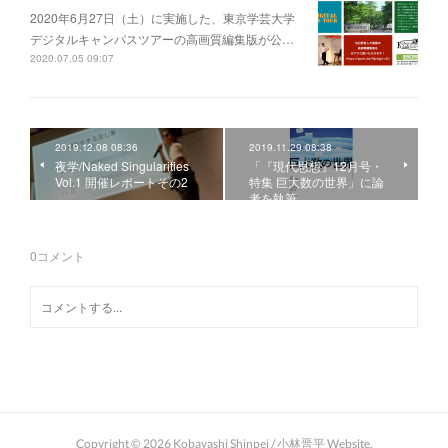
2020年6月27日（土）に実施した、東京学芸大学
デジタルキャンパスツアーの高画質編集版が公…
2020.07.05 09:07
2019.12.08 08:36
2019.11.29 08:38
夜学/Naked Singularities
「『現代思想』12月号・
Vol.1 開催レポートその2
特集 巨大数の世界」に論
考を執筆
0
コメント
Copyright ©
2026
Kobayashi Shinpei / 小林晋平 Website
.