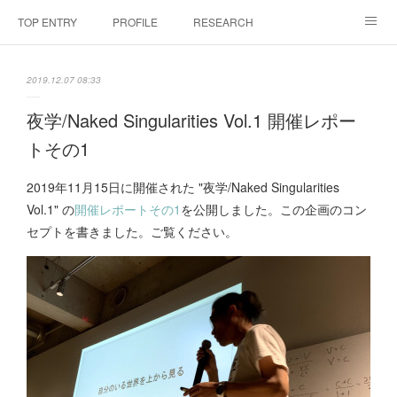
TOP ENTRY
PROFILE
RESEARCH
LABORATRY
LECTURES & EVENTS
CONFERENCES & WORKSHO
2019.12.07 08:33
SciBId:放課後サイエンス
MEDIA
LINKS
夜学/Naked Singularities Vol.1 開催レポー
トその1
PHYSIS ENTERTAINMENT
2019年11月15日に開催された "夜学/Naked Singularities
Vol.1" の
開催レポートその1
を公開しました。この企画のコン
セプトを書きました。ご覧ください。