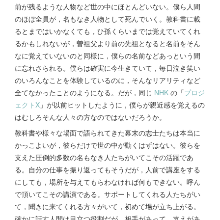
前が残るような人物など世の中にほとんどいない。僕ら人間
のほぼ全員が，名もなき人物として死んでいく。教科書に載
るとまではいかなくても，ひ孫くらいまでは覚えていてくれ
るかもしれないが，曽祖父より前の先祖となると名前をそん
なに覚えていないのと同様に，僕らの名前などあっという間
に忘れさられる。僕らは確実に今生きていて，毎日泣き笑い
のいろんなことを体験しているのに，そんなリアリティなど
全てなかったことのようになる。だが，同じ
NHK
の「
プロジ
ェクトX
」が以前ヒットしたように，僕らが親近感を覚えるの
はむしろそんな人々の方なのではないだろうか。
教科書や様々な場面で語られてきた幕末の志士たちは本当に
かっこよいが，彼らだけで世の中が動くはずはない。彼らを
支えた圧倒的多数の名もなき人たちがいてこその活躍であ
る。自分の仕事を振り返ってもそうだが，人前で講座をする
にしても，場所を与えてもらわなければ何もできない。呼ん
で頂いてこその講演である。サポートしてくれる人たちがい
て，聞きに来てくれる方々がいて，初めて場が立ち上がる。
確かに話す人間は目立つ役割だが，相手があって，支えがあ