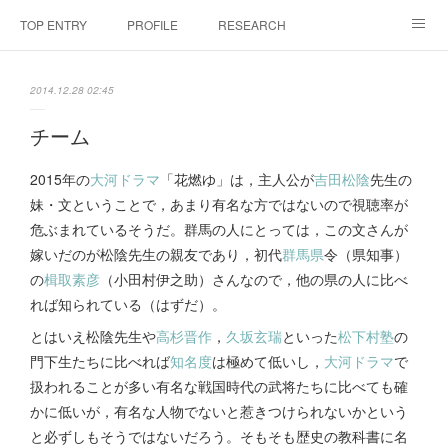
TOP ENTRY
PROFILE
RESEARCH
LABORATRY
LECTURES & EVENTS
CONFERENCES & WORKSHO
2014.12.28 02:45
SciBId:放課後サイエンス
MEDIA
LINKS
チーム
PHYSIS ENTERTAINMENT
2015年の
大河ドラマ
「花燃ゆ」は，主人公が
吉田松陰
先生の
妹・文ということで，あまり有名な方ではないので視聴率が
危ぶまれているそうだ。群馬の人にとっては，この文さんが
嫁いだのが松陰先生の親友であり，初代
群馬県
令（県知事）
の
楫取素彦
（小田村伊之助）さんなので，他の県の人に比べ
れば知られている（はずだ）。
とはいえ松陰先生や
高杉晋作
，
久坂玄瑞
といった
松下村塾
の
門下生たちに比べれば
知名度
は極めて低いし，
大河ドラマ
で
扱われることが多い有名な戦国時代の武将たちに比べても確
かに低いが，有名な人物でないと惹きつけられないかという
と必ずしもそうではないだろう。そもそも歴史の教科書に名