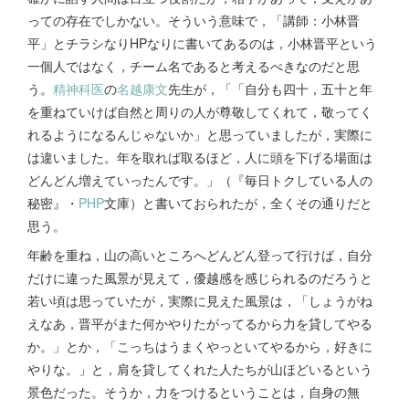
っての存在でしかない。そういう意味で，「講師：小林晋
平」とチラシなりHPなりに書いてあるのは，小林晋平という
一個人ではなく，チーム名であると考えるべきなのだと思
う。
精神科医
の
名越康文
先生が，「「自分も四十，五十と年
を重ねていけば自然と周りの人が尊敬してくれて，敬ってく
れるようになるんじゃないか」と思っていましたが，実際に
は違いました。年を取れば取るほど，人に頭を下げる場面は
どんどん増えていったんです。」（『毎日トクしている人の
秘密』・
PHP
文庫）と書いておられたが，全くその通りだと
思う。
年齢を重ね，山の高いところへどんどん登って行けば，自分
だけに違った風景が見えて，優越感を感じられるのだろうと
若い頃は思っていたが，実際に見えた風景は，「しょうがね
えなあ，晋平がまた何かやりたがってるから力を貸してやる
か。」とか，「こっちはうまくやっといてやるから，好きに
やりな。」と，肩を貸してくれた人たちが山ほどいるという
景色だった。そうか，力をつけるということは，自身の無