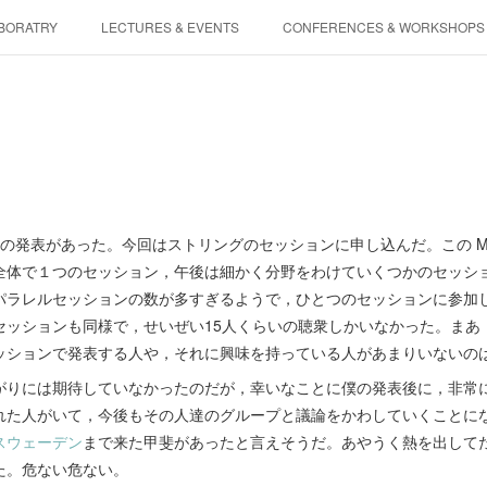
BORATRY
LECTURES & EVENTS
CONFERENCES & WORKSHOPS
PHYSIS ENTERTAINMENT
表があった。今回はストリングのセッションに申し込んだ。この Marcel Gr
全体で１つのセッション，午後は細かく分野をわけていくつかのセッシ
パラレルセッションの数が多すぎるようで，ひとつのセッションに参加
セッションも同様で，せいぜい15人くらいの聴衆しかいなかった。まあ
ッションで発表する人や，それに興味を持っている人があまりいないの
がりには期待していなかったのだが，幸いなことに僕の発表後に，非常
れた人がいて，今後もその人達のグループと議論をかわしていくことに
スウェーデン
まで来た甲斐があったと言えそうだ。あやうく熱を出して
た。危ない危ない。