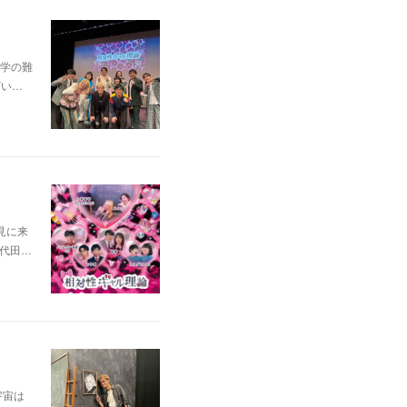
学の難
ざい…
見に来
千代田…
宇宙は