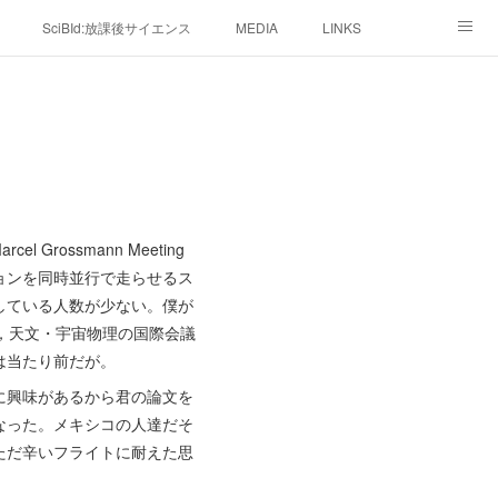
SciBId:放課後サイエンス
MEDIA
LINKS
ossmann Meeting
ョンを同時並行で走らせるス
している人数が少ない。僕が
，天文・宇宙物理の国際会議
は当たり前だが。
に興味があるから君の論文を
なった。メキシコの人達だそ
ただ辛いフライトに耐えた思