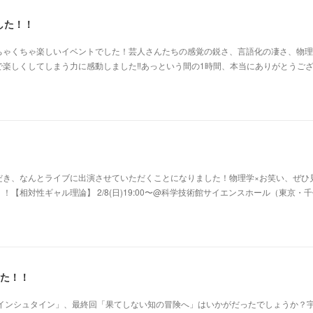
した！！
ちゃくちゃ楽しいイベントでした！芸人さんたちの感覚の鋭さ、言語化の凄さ、物理
楽しくしてしまう力に感動しました‼︎あっという間の1時間、本当にありがとうご
だき、なんとライブに出演させていただくことになりました！物理学×お笑い、ぜひ
【相対性ギャル理論】 2/8(日)19:00〜@科学技術館サイエンスホール（東京・
した！！
アインシュタイン」、最終回「果てしない知の冒険へ」はいかがだったでしょうか？