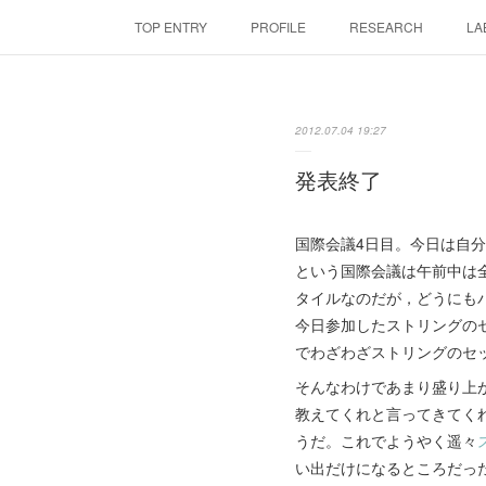
TOP ENTRY
PROFILE
RESEARCH
LA
2012.07.04 19:27
発表終了
国際会議4日目。今日は自分の発
という国際会議は午前中は
タイルなのだが，どうにも
今日参加したストリングの
でわざわざストリングのセ
そんなわけであまり盛り上
教えてくれと言ってきてく
うだ。これでようやく遥々
い出だけになるところだっ