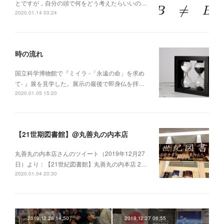
とですが，自分の頭で何をどう考えたらいいの…
2020.01.14 03:24
時の流れ
国立科学博物館で『ミイラ -「永遠の命」を求め
て- 』展を見学した。展示の最後で即身仏を拝…
2020.01.05 15:20
【21世期図書館】@丸善丸の内本店
丸善丸の内本店さんのツイート（2019年12月27
日）より：【21世紀図書館】丸善丸の内本店 2…
2020.01.04 20:30
2019.12.28 14:50
2019.12.27 06:55