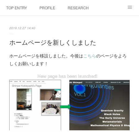
TOP ENTRY
PROFILE
RESEARCH
LABORATRY
LECTURES & EVENTS
CONFERENCES & WORKSHO
2019.12.27 14:40
SciBId:放課後サイエンス
MEDIA
LINKS
ホームページを新しくしました
PHYSIS ENTERTAINMENT
ホームページを移設しました。今後は
こちら
のページをよろ
しくお願いします！