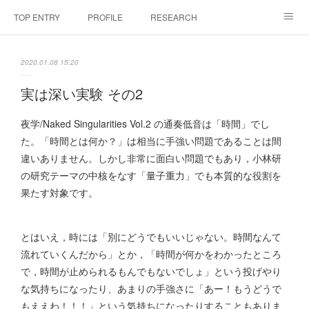
TOP ENTRY
PROFILE
RESEARCH
LABORATRY
LECTURES & EVENTS
CONFERENCES & WORKSHO
2020.01.08 15:20
SciBId:放課後サイエンス
MEDIA
LINKS
実は深い実験 その2
PHYSIS ENTERTAINMENT
夜学/Naked Singularities Vol.2 の通奏低音は「時間」でし
た。「時間とは何か？」は相当に手強い問題であることは間
違いありません。しかし非常に面白い問題でもあり，小林研
の研究テーマの中核をなす「量子重力」でも本質的な役割を
果たす対象です。
とはいえ，時には「別にどうでもいいじゃない。時間なんて
流れていくんだから」とか，「時間が何かをわかったところ
で，時間が止められるもんでもないでしょ」という投げやり
な気持ちになったり、あまりの手強さに「あー！もうどうで
もええわ！！！」という気持ちになったりすることもありま