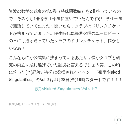
岩波の数学公式集の第3巻（特殊関数編）を2冊持っているの
で，そのうち1冊を学生部屋に置いていたんですが，学生部屋
で議論していてたまたま開いたら，クラブのドリンクチケッ
トが挟まっていました。院生時代に毎週火曜のユーロビート
の日には必ず通っていたクラブのドリンクチケット。懐かし
いなあ！
こんなものが公式集に挟まっているあたり，僕がクラブと研
究の両立を成し遂げていた証拠と言えるでしょう笑。この頃
に培った(？)経験が存分に発揮されるイベント「夜学/Naked
Singularities」のVol.2 は2月28日(金)19時スタートです！！！
夜学/Naked Singularities Vol.2 HP
夜学
(
14
)
ピュシス
(
17
)
EVENT
(
16
)