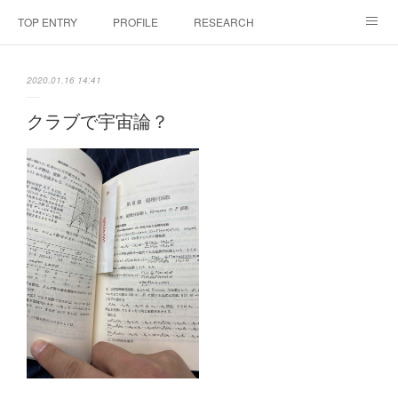
TOP ENTRY
PROFILE
RESEARCH
LABORATRY
LECTURES & EVENTS
CONFERENCES & WORKSHO
2020.01.16 14:41
SciBId:放課後サイエンス
MEDIA
LINKS
クラブで宇宙論？
PHYSIS ENTERTAINMENT