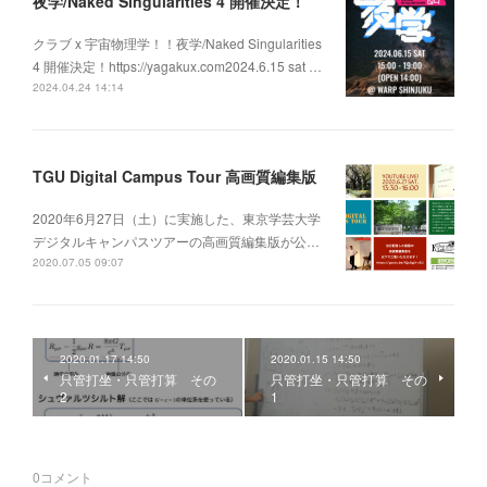
夜学/Naked Singularities 4 開催決定！
クラブ x 宇宙物理学！！夜学/Naked Singularities
4 開催決定！https://yagakux.com2024.6.15 sat …
2024.04.24 14:14
TGU Digital Campus Tour 高画質編集版
2020年6月27日（土）に実施した、東京学芸大学
デジタルキャンパスツアーの高画質編集版が公…
2020.07.05 09:07
2020.01.17 14:50
2020.01.15 14:50
只管打坐・只管打算 その
只管打坐・只管打算 その
2
1
0
コメント