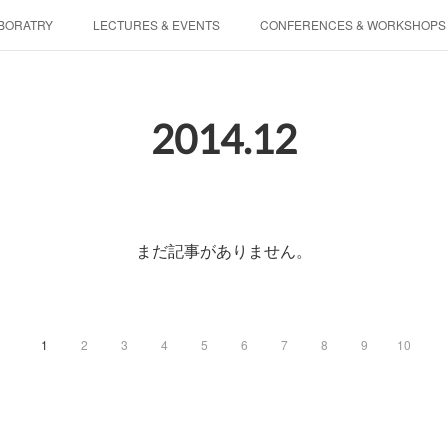
BORATRY
LECTURES & EVENTS
CONFERENCES & WORKSHOPS
PHYSIS ENTERTAINMENT
2014
.
12
まだ記事がありません。
1
2
3
4
5
6
7
8
9
10