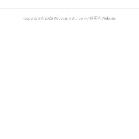
Copyright ©
2026
Kobayashi Shinpei / 小林晋平 Website
.