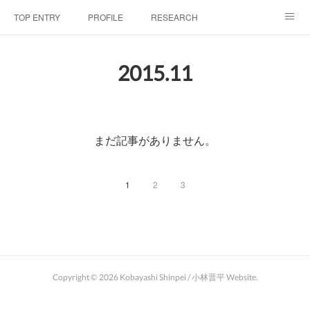
TOP ENTRY
PROFILE
RESEARCH
LABORATRY
LECTURES & EVENTS
CONFERENCES & WORKSHO
2015
.
11
SciBId:放課後サイエンス
MEDIA
LINKS
PHYSIS ENTERTAINMENT
まだ記事がありません。
1
2
3
Copyright ©
2026
Kobayashi Shinpei / 小林晋平 Website
.