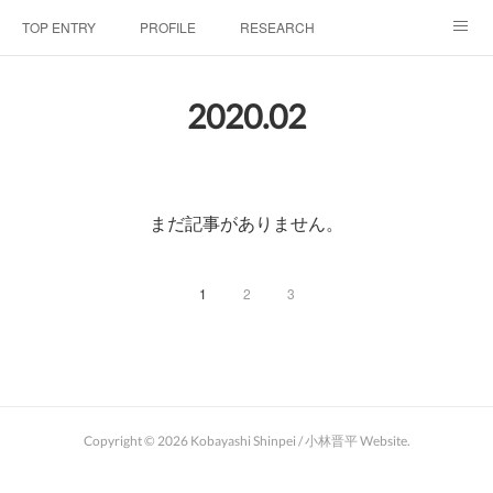
TOP ENTRY
PROFILE
RESEARCH
LABORATRY
LECTURES & EVENTS
CONFERENCES & WORKSHO
2020
.
02
SciBId:放課後サイエンス
MEDIA
LINKS
PHYSIS ENTERTAINMENT
まだ記事がありません。
1
2
3
Copyright ©
2026
Kobayashi Shinpei / 小林晋平 Website
.