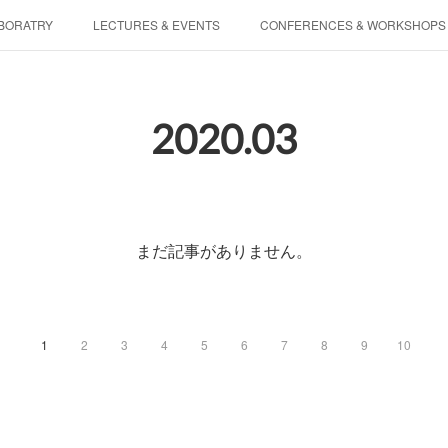
BORATRY
LECTURES & EVENTS
CONFERENCES & WORKSHOPS
PHYSIS ENTERTAINMENT
2020
.
03
まだ記事がありません。
1
2
3
4
5
6
7
8
9
10