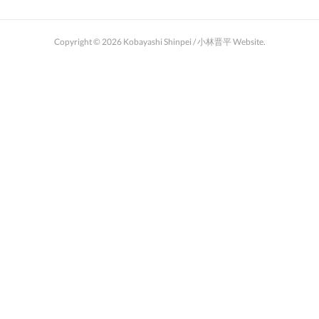
Copyright ©
2026
Kobayashi Shinpei / 小林晋平 Website
.