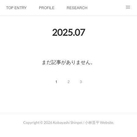
TOP ENTRY
PROFILE
RESEARCH
LABORATRY
LECTURES & EVENTS
CONFERENCES & WORKSHO
2025
.
07
SciBId:放課後サイエンス
MEDIA
LINKS
PHYSIS ENTERTAINMENT
まだ記事がありません。
1
2
3
Copyright ©
2026
Kobayashi Shinpei / 小林晋平 Website
.