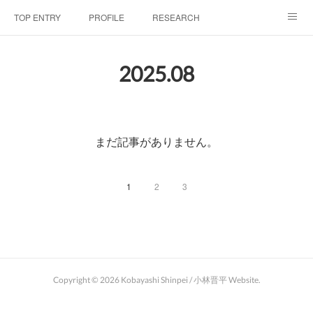
TOP ENTRY
PROFILE
RESEARCH
LABORATRY
LECTURES & EVENTS
CONFERENCES & WORKSHO
2025
.
08
SciBId:放課後サイエンス
MEDIA
LINKS
PHYSIS ENTERTAINMENT
まだ記事がありません。
1
2
3
Copyright ©
2026
Kobayashi Shinpei / 小林晋平 Website
.