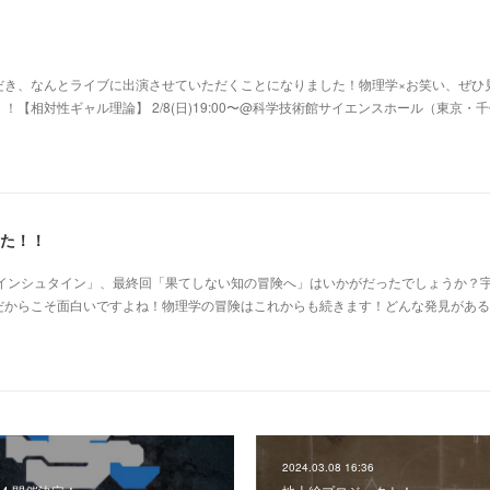
だき、なんとライブに出演させていただくことになりました！物理学×お笑い、ぜひ
【相対性ギャル理論】 2/8(日)19:00〜@科学技術館サイエンスホール（東京・
した！！
アインシュタイン」、最終回「果てしない知の冒険へ」はいかがだったでしょうか？
だからこそ面白いですよね！物理学の冒険はこれからも続きます！どんな発見がある
2024.03.08 16:36