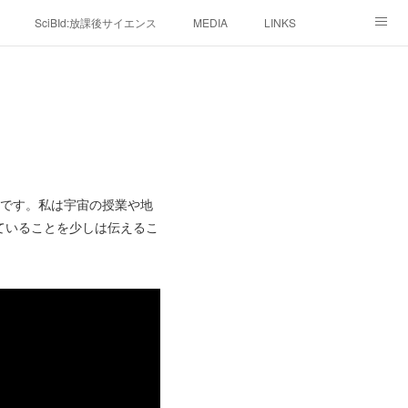
SciBId:放課後サイエンス
MEDIA
LINKS
画です。私は宇宙の授業や地
ていることを少しは伝えるこ