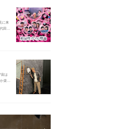
見に来
千代田…
宇宙は
か楽…