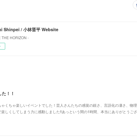
i Shinpei / 小林晋平 Website
 THE HORIZON -
ー
した！！
ちゃくちゃ楽しいイベントでした！芸人さんたちの感覚の鋭さ、言語化の凄さ、物理
楽しくしてしまう力に感動しました‼︎あっという間の1時間、本当にありがとうご