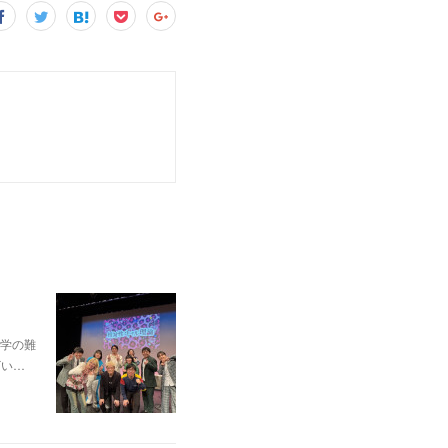
学の難
ざい…