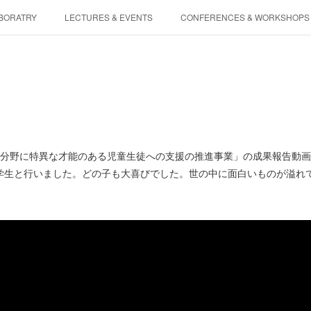
BORATRY
LECTURES & EVENTS
CONFERENCES & WORKSHOPS
PHYSIS ENTERTAINMENT
定分野に特異な才能のある児童生徒への支援の推進事業」の成果報告動
学生と行いました。どの子も大喜びでした。世の中に面白いものが溢れ
。