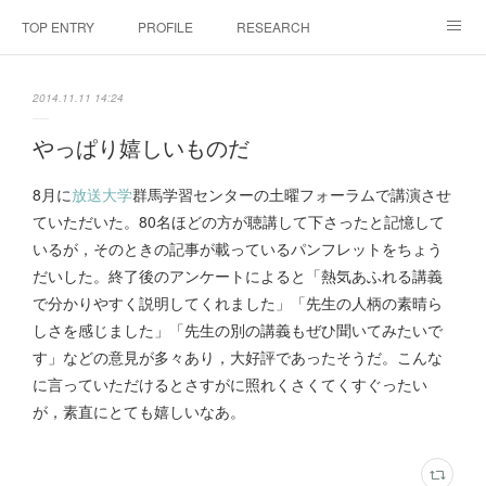
TOP ENTRY
PROFILE
RESEARCH
LABORATRY
LECTURES & EVENTS
CONFERENCES & WORKSHO
2014.11.11 14:24
SciBId:放課後サイエンス
MEDIA
LINKS
やっぱり嬉しいものだ
PHYSIS ENTERTAINMENT
8月に
放送大学
群馬学習センターの土曜フォーラムで講演させ
ていただいた。80名ほどの方が聴講して下さったと記憶して
いるが，そのときの記事が載っているパンフレットをちょう
だいした。終了後のアンケートによると「熱気あふれる講義
で分かりやすく説明してくれました」「先生の人柄の素晴ら
しさを感じました」「先生の別の講義もぜひ聞いてみたいで
す」などの意見が多々あり，大好評であったそうだ。こんな
に言っていただけるとさすがに照れくさくてくすぐったい
が，素直にとても嬉しいなあ。