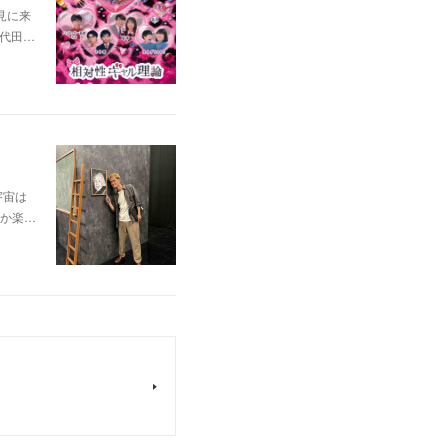
見に来
千代田…
宇宙は
か楽…