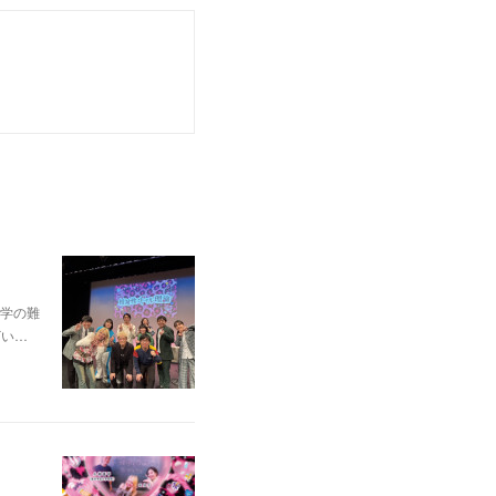
学の難
ざい…