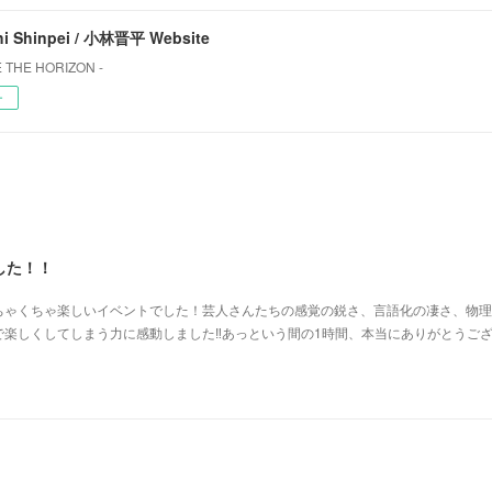
i Shinpei / 小林晋平 Website
 THE HORIZON -
ー
した！！
ちゃくちゃ楽しいイベントでした！芸人さんたちの感覚の鋭さ、言語化の凄さ、物理
楽しくしてしまう力に感動しました‼︎あっという間の1時間、本当にありがとうご