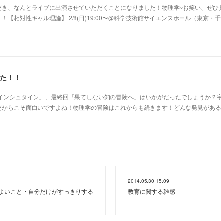
だき、なんとライブに出演させていただくことになりました！物理学×お笑い、ぜひ
【相対性ギャル理論】 2/8(日)19:00〜@科学技術館サイエンスホール（東京・
した！！
アインシュタイン」、最終回「果てしない知の冒険へ」はいかがだったでしょうか？
だからこそ面白いですよね！物理学の冒険はこれからも続きます！どんな発見がある
2014.05.30 15:09
よいこと・自分だけがすっきりする
教育に関する雑感