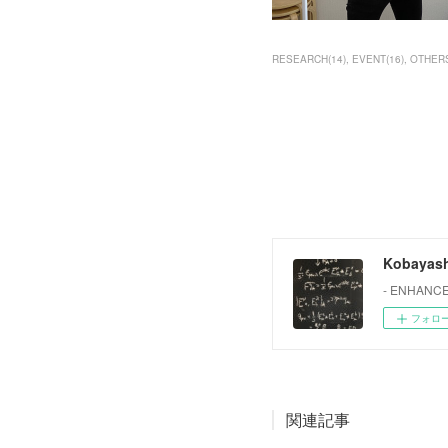
RESEARCH
(
14
)
EVENT
(
16
)
OTHER
Kobayash
- ENHANCE
フォロ
関連記事