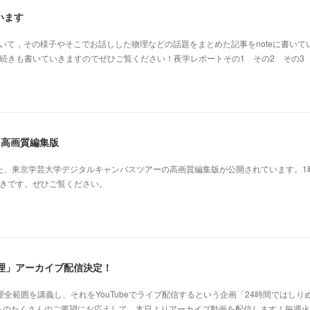
います
について，その様子やそこでお話しした物理などの話題をまとめた記事をnoteに書いて
続きも書いていきますのでぜひご覧ください！夜学レポートその1 その2 その3
our 高画質編集版
施した、東京学芸大学デジタルキャンパスツアーの高画質編集版が公開されています。1
付きです。ぜひご覧ください。
理」アーカイブ配信決定！
理全範囲を講義し、それをYouTubeでライブ配信するという企画「24時間ではしり
らのたくさんのご要望にお応えして、本日よりアーカイブ動画を配信します！毎週火