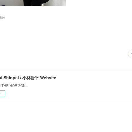
S
(
9
)
i Shinpei / 小林晋平 Website
 THE HORIZON -
ー