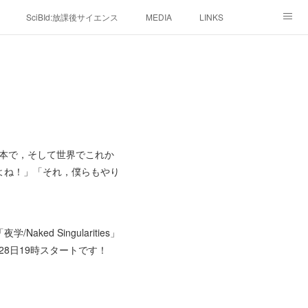
SciBId:放課後サイエンス
MEDIA
LINKS
続でした。日本で，そして世界でこれか
よね！」「それ，僕らもやり
 Singularities」
月28日19時スタートです！