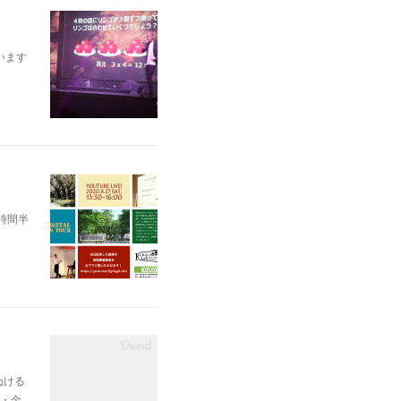
います
時間半
ぬける
・金…