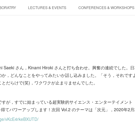
BORATRY
LECTURES & EVENTS
CONFERENCES & WORKSHOPS
PHYSIS ENTERTAINMENT
d の Eiichi Saeki さん，Kinami Hiroki さんと打ち合わせ。興奮の連
のか，どんなことをやってみたいか話し込みました。「そう，それです
とだらけで(笑)，ワクワクが止まりませんでした。
が，すでに始まっている超実験的サイエンス・エンターテイメント「夜学/Naked
を得てパワーアップします！次回 Vol.2 のテーマは「次元」，2020年2
page/vKcE4rkeBXUTD/