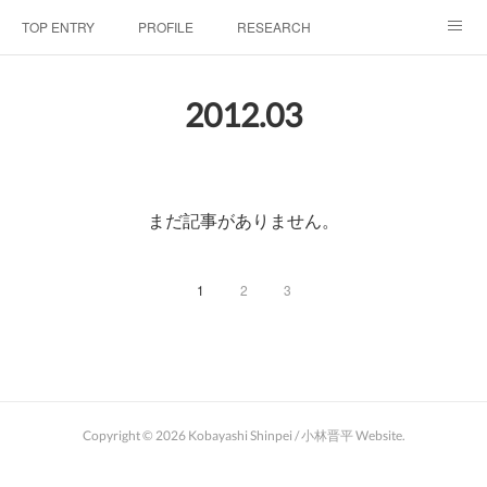
TOP ENTRY
PROFILE
RESEARCH
LABORATRY
LECTURES & EVENTS
CONFERENCES & WORKSHO
2012
.
03
SciBId:放課後サイエンス
MEDIA
LINKS
PHYSIS ENTERTAINMENT
まだ記事がありません。
1
2
3
Copyright ©
2026
Kobayashi Shinpei / 小林晋平 Website
.